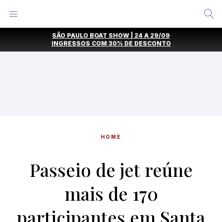
Alternar
Menu
Ir
SÃO PAULO BOAT SHOW | 24 A 29/09
direto
INGRESSOS COM
30% DE DESCONTO
para
o
conteúdo
HOME
Passeio de jet reúne
mais de 170
participantes em Santa