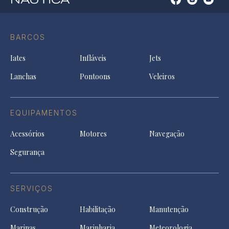
Open
Open
Open
Op
Conta
Instagram
YouTu
Ti
do
in
in
in
Facebook
a
a
a
BARCOS
in
new
new
ne
a
tab
tab
tab
Iates
Infláveis
Jets
new
tab
Lanchas
Pontoons
Veleiros
EQUIPAMENTOS
Acessórios
Motores
Navegação
Segurança
SERVIÇOS
Construção
Habilitação
Manutenção
Marinas
Marinharia
Meteorologia