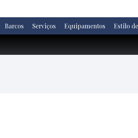
Ir
direto
para
o
Barcos
Serviços
Equipamentos
Estilo d
conteúdo