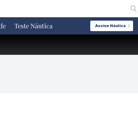
Alte
de
Teste Náutica
Assine Náutica