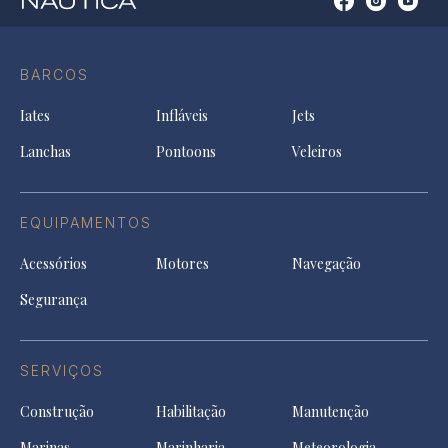
Open
Open
Open
Op
Conta
Instagram
YouTu
Ti
do
in
in
in
Facebook
a
a
a
BARCOS
in
new
new
ne
a
tab
tab
tab
Iates
Infláveis
Jets
new
tab
Lanchas
Pontoons
Veleiros
EQUIPAMENTOS
Acessórios
Motores
Navegação
Segurança
SERVIÇOS
Construção
Habilitação
Manutenção
Marinas
Marinharia
Meteorologia