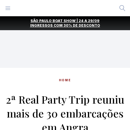
Alternar
Menu
Ir
SÃO PAULO BOAT SHOW | 24 A 29/09
direto
INGRESSOS COM
30% DE DESCONTO
para
o
conteúdo
HOME
2ª Real Party Trip reuniu
mais de 30 embarcações
em Angra