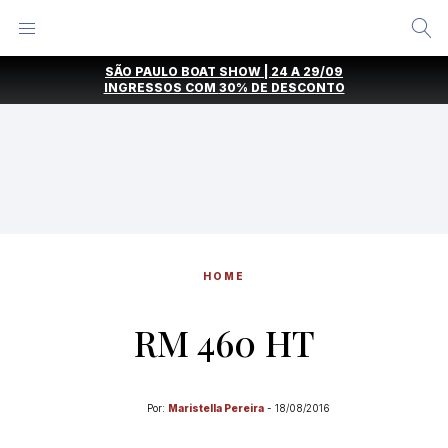
Alternar
Menu
Ir
SÃO PAULO BOAT SHOW | 24 A 29/09
direto
INGRESSOS COM
30% DE DESCONTO
para
o
conteúdo
HOME
RM 460 HT
Por:
Maristella Pereira
-
18/08/2016