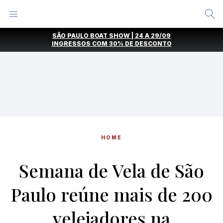
Alternar
Menu
Ir
SÃO PAULO BOAT SHOW | 24 A 29/09
direto
INGRESSOS COM
30% DE DESCONTO
para
o
conteúdo
HOME
Semana de Vela de São
Paulo reúne mais de 200
velejadores na