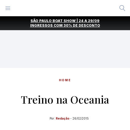
Alternar
Menu
Ir
SÃO PAULO BOAT SHOW | 24 A 29/09
direto
INGRESSOS COM
30% DE DESCONTO
para
o
conteúdo
HOME
Treino na Oceania
Por:
Redação
-
26/02/2015