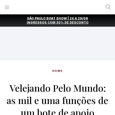
Alternar
Menu
Ir
SÃO PAULO BOAT SHOW | 24 A 29/09
direto
INGRESSOS COM
30% DE DESCONTO
para
o
conteúdo
HOME
Velejando Pelo Mundo:
as mil e uma funções de
um bote de apoio