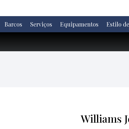
Ir
direto
para
o
Barcos
Serviços
Equipamentos
Estilo d
conteúdo
Williams 