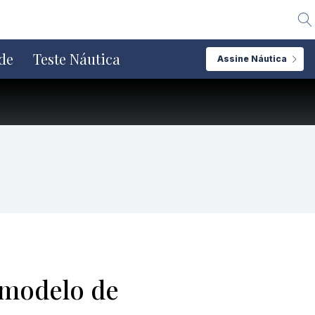
Alte
de
Teste Náutica
Assine Náutica
 modelo de