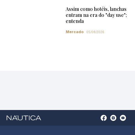
Assim como hotéis, lanchas
entram na era do "day use";
entenda
Mercado
05/08/2026
Open
Open
Open
Op
Conta
Instagram
YouTu
Ti
do
in
in
in