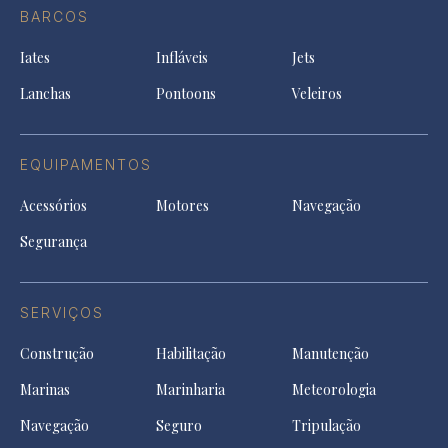
Facebook
a
a
a
BARCOS
in
new
new
ne
a
tab
tab
tab
Iates
Infláveis
Jets
new
tab
Lanchas
Pontoons
Veleiros
EQUIPAMENTOS
Acessórios
Motores
Navegação
Segurança
SERVIÇOS
Construção
Habilitação
Manutenção
Marinas
Marinharia
Meteorologia
Navegação
Seguro
Tripulação