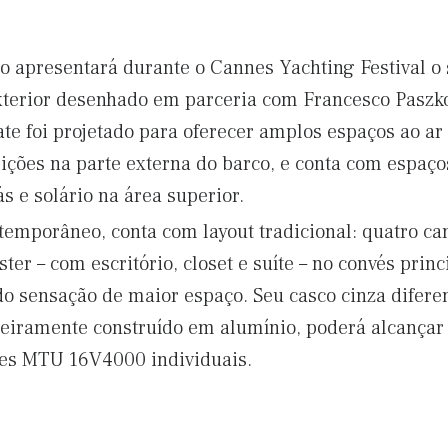
tto apresentará durante o Cannes Yachting Festival o 
exterior desenhado em parceria com Francesco Paszko
ate foi projetado para oferecer amplos espaços ao ar
eições na parte externa do barco, e conta com espaço
 e solário na área superior.
ontemporâneo, conta com layout tradicional: quatro 
ster – com escritório, closet e suíte – no convés pri
o sensação de maior espaço. Seu casco cinza difere
inteiramente construído em alumínio, poderá alcanç
res MTU 16V4000 individuais.