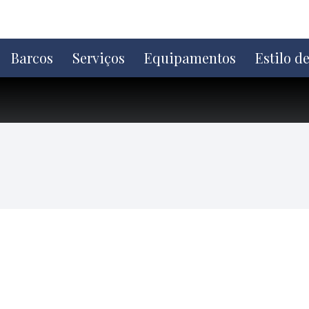
Ir
direto
para
o
Barcos
Serviços
Equipamentos
Estilo d
conteúdo