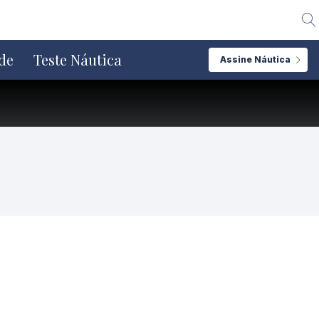
Alte
de
Teste Náutica
Assine Náutica