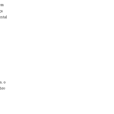
gem
ga
ontal
s, o
bre