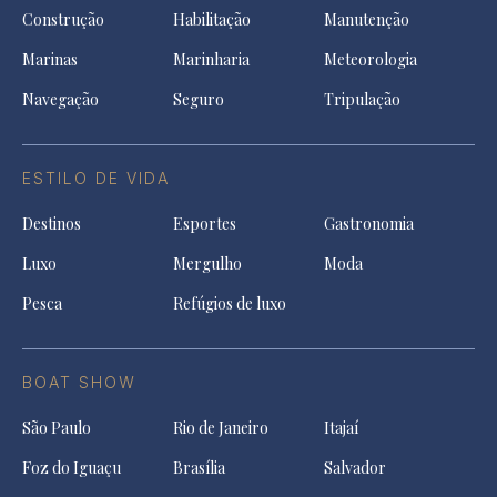
Construção
Habilitação
Manutenção
Marinas
Marinharia
Meteorologia
Navegação
Seguro
Tripulação
ESTILO DE VIDA
Destinos
Esportes
Gastronomia
Luxo
Mergulho
Moda
Pesca
Refúgios de luxo
BOAT SHOW
São Paulo
Rio de Janeiro
Itajaí
Foz do Iguaçu
Brasília
Salvador