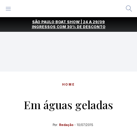
Alternar
Menu
Ir
SÃO PAULO BOAT SHOW | 24 A 29/09
direto
INGRESSOS COM
30% DE DESCONTO
para
o
conteúdo
HOME
Em águas geladas
Por:
Redação
-
10/07/2015