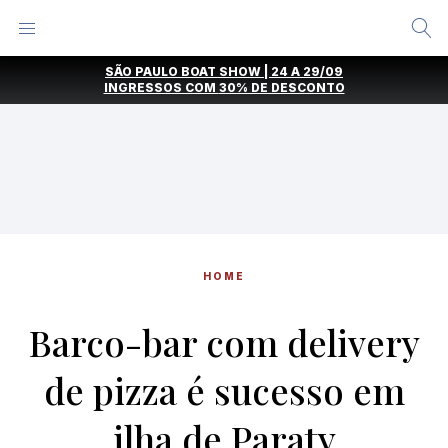
Alternar
Menu
Ir
SÃO PAULO BOAT SHOW | 24 A 29/09
direto
INGRESSOS COM
30% DE DESCONTO
para
o
conteúdo
HOME
Barco-bar com delivery
de pizza é sucesso em
ilha de Paraty