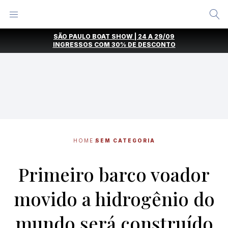
Alternar
Menu
Ir
SÃO PAULO BOAT SHOW | 24 A 29/09
direto
INGRESSOS COM
30% DE DESCONTO
para
o
conteúdo
HOME
SEM CATEGORIA
Primeiro barco voador
movido a hidrogênio do
mundo será construído