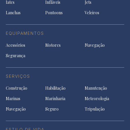
tab
Iates
Infláveis
Jets
new
tab
Lanchas
Pontoons
Veleiros
EQUIPAMENTOS
Acessórios
Motores
Navegação
Segurança
SERVIÇOS
Construção
Habilitação
Manutenção
Marinas
Marinharia
Meteorologia
Navegação
Seguro
Tripulação
ESTILO DE VIDA