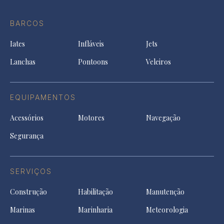
Ti
do
in
in
in
Facebook
a
a
a
BARCOS
in
new
new
ne
a
tab
tab
tab
Iates
Infláveis
Jets
new
tab
Lanchas
Pontoons
Veleiros
EQUIPAMENTOS
Acessórios
Motores
Navegação
Segurança
SERVIÇOS
Construção
Habilitação
Manutenção
Marinas
Marinharia
Meteorologia