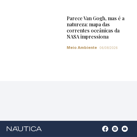
Parece Van Gogh, mas é a
natureza: mapa das
correntes oceânicas da
NASA impressiona
Meio Ambiente
06/08/2026
Open
Open
Open
Op
Conta
Instagram
YouTu