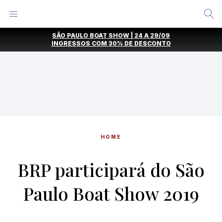
Alternar
Menu
Ir
SÃO PAULO BOAT SHOW | 24 A 29/09
direto
INGRESSOS COM
30% DE DESCONTO
para
o
conteúdo
HOME
BRP participará do São
Paulo Boat Show 2019