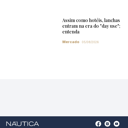
Assim como hotéis, lanchas
entram na era do "day use";
entenda
Mercado
05/08/2026
Open
Open
Open