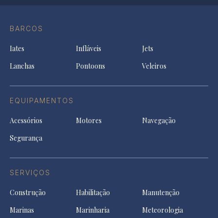
Op
Conta
Instagram
YouTu
Ti
do
in
in
in
Facebook
a
a
a
BARCOS
in
new
new
ne
a
tab
tab
tab
Iates
Infláveis
Jets
new
tab
Lanchas
Pontoons
Veleiros
EQUIPAMENTOS
Acessórios
Motores
Navegação
Segurança
SERVIÇOS
Construção
Habilitação
Manutenção
Marinas
Marinharia
Meteorologia