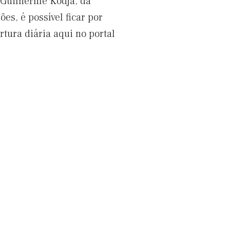
o Guilherme Kodja, da
s, é possível ficar por
tura diária aqui no portal