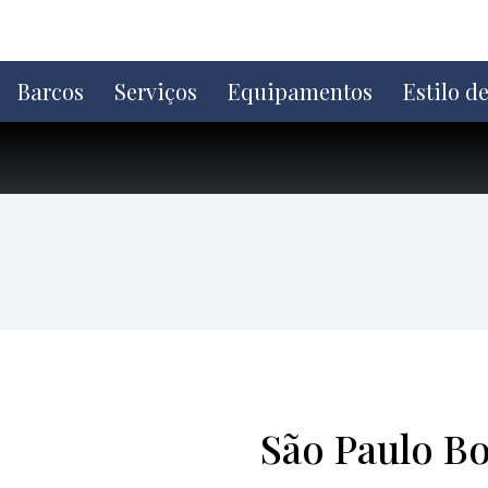
Ir
direto
para
o
Barcos
Serviços
Equipamentos
Estilo d
conteúdo
São Paulo B