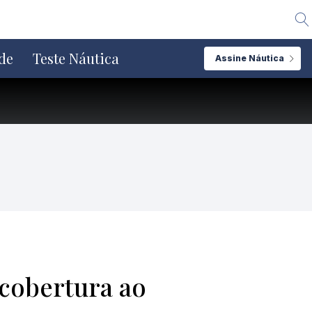
Alte
de
Teste Náutica
Assine Náutica
cobertura ao