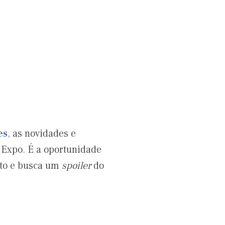
es
, as novidades e
 Expo. É a oportunidade
nto e busca um
spoiler
do