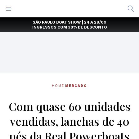
Alternar
Menu
Ir
SÃO PAULO BOAT SHOW | 24 A 29/09
direto
INGRESSOS COM
30% DE DESCONTO
para
o
conteúdo
HOME
MERCADO
Com quase 60 unidades
vendidas, lanchas de 40
pés da Real Powerboats