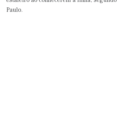
estaleiro ao conhecerem a linha, segundo
Paulo.