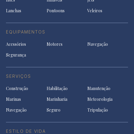
new
tab
Lanchas
Pontoons
Veleiros
EQUIPAMENTOS
Acessórios
Motores
Navegação
Segurança
SERVIÇOS
Construção
Habilitação
Manutenção
Marinas
Marinharia
Meteorologia
Navegação
Seguro
Tripulação
ESTILO DE VIDA