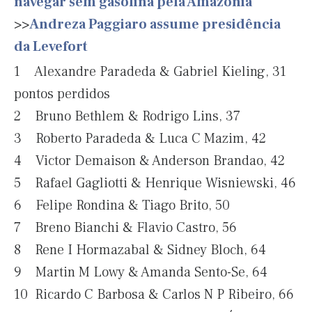
navegar sem gasolina pela Amazônia
>>
Andreza Paggiaro assume presidência
da Levefort
1 Alexandre Paradeda & Gabriel Kieling, 31
pontos perdidos
2 Bruno Bethlem & Rodrigo Lins, 37
3 Roberto Paradeda & Luca C Mazim, 42
4 Victor Demaison & Anderson Brandao, 42
5 Rafael Gagliotti & Henrique Wisniewski, 46
6 Felipe Rondina & Tiago Brito, 50
7 Breno Bianchi & Flavio Castro, 56
8 Rene I Hormazabal & Sidney Bloch, 64
9 Martin M Lowy & Amanda Sento-Se, 64
10 Ricardo C Barbosa & Carlos N P Ribeiro, 66