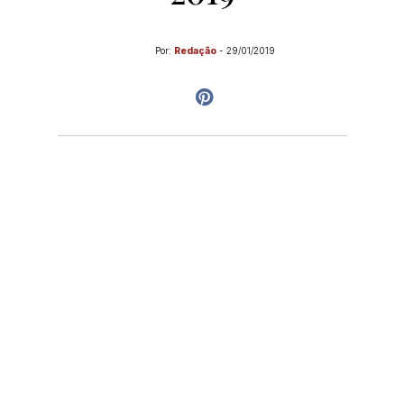
Por:
Redação
-
29/01/2019