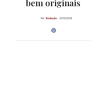
bem originais
Por:
Redação
-
25/10/2016