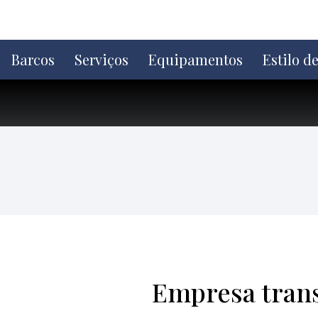
Ir
direto
para
o
Barcos
Serviços
Equipamentos
Estilo d
conteúdo
Empresa trans