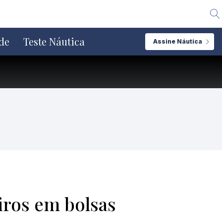
Alte
de
Teste Náutica
Assine Náutica
iros em bolsas