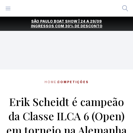
Alternar
Menu
Ir
SÃO PAULO BOAT SHOW | 24 A 29/09
direto
INGRESSOS COM
30% DE DESCONTO
para
o
conteúdo
HOME
COMPETIÇÕES
Erik Scheidt é campeão
da Classe ILCA 6 (Open)
em torneio na Alemanha