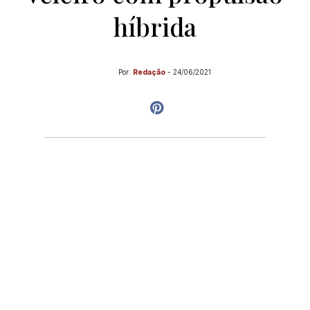
híbrida
Por:
Redação
-
24/06/2021