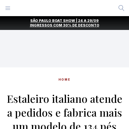
Alternar
Menu
Ir
SÃO PAULO BOAT SHOW | 24 A 29/09
direto
INGRESSOS COM
30% DE DESCONTO
para
o
conteúdo
HOME
Estaleiro italiano atende
a pedidos e fabrica mais
um modelo de 134 pés