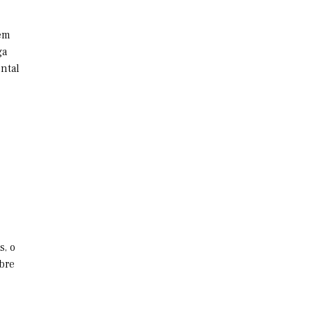
gem
ga
ontal
s, o
bre