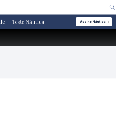
Alte
de
Teste Náutica
Assine Náutica