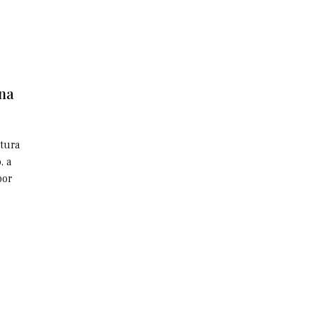
 na
utura
, a
por