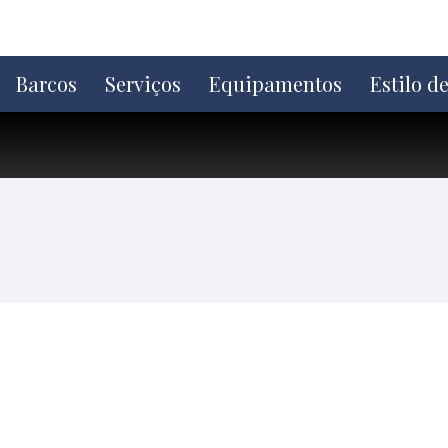
Ir
direto
para
o
Barcos
Serviços
Equipamentos
Estilo d
conteúdo