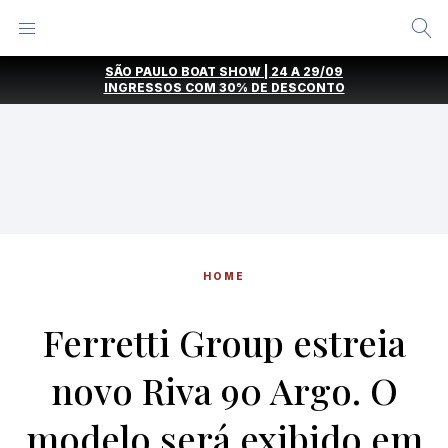
Alternar
Menu
Ir
SÃO PAULO BOAT SHOW | 24 A 29/09
direto
INGRESSOS COM
30% DE DESCONTO
para
o
conteúdo
HOME
Ferretti Group estreia
novo Riva 90 Argo. O
modelo será exibido em