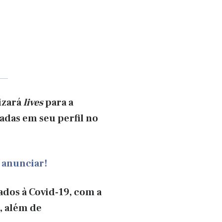
izará
lives
para a
das em seu perfil no
 anunciar!
dos à Covid-19, com a
, além de