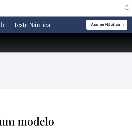
Alte
de
Teste Náutica
Assine Náutica
do um modelo