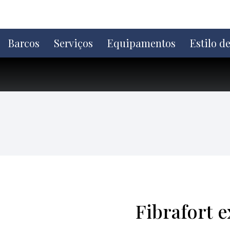
Ir
direto
para
o
Barcos
Serviços
Equipamentos
Estilo d
conteúdo
Fibrafort e