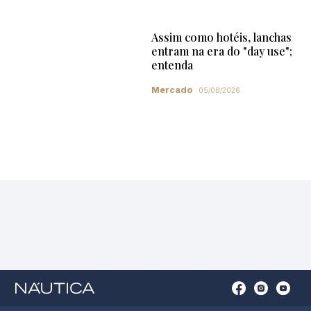
Assim como hotéis, lanchas
entram na era do "day use";
entenda
Mercado
05/08/2026
Open
Open
Open
Op
Conta
Instagram
YouTu