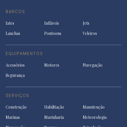
Ti
do
in
in
in
Facebook
a
a
a
BARCOS
in
new
new
ne
a
tab
tab
tab
Iates
Infláveis
Jets
new
tab
Lanchas
Pontoons
Veleiros
EQUIPAMENTOS
Acessórios
Motores
Navegação
Segurança
SERVIÇOS
Construção
Habilitação
Manutenção
Marinas
Marinharia
Meteorologia