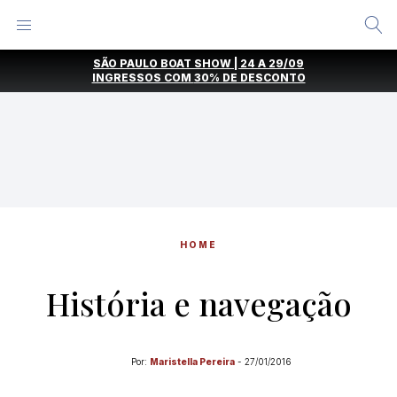
Alternar
Menu
Ir
SÃO PAULO BOAT SHOW | 24 A 29/09
direto
INGRESSOS COM
30% DE DESCONTO
para
o
conteúdo
HOME
História e navegação
Por:
Maristella Pereira
-
27/01/2016