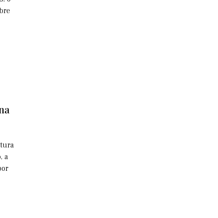
bre
 na
utura
, a
por