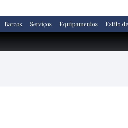
Ir
direto
para
o
Barcos
Serviços
Equipamentos
Estilo d
conteúdo