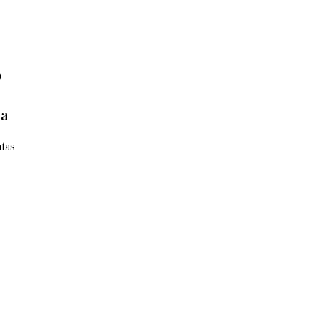
o
ca
tas