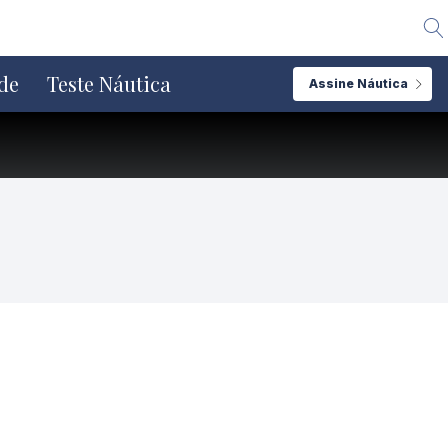
Alte
de
Teste Náutica
Assine Náutica