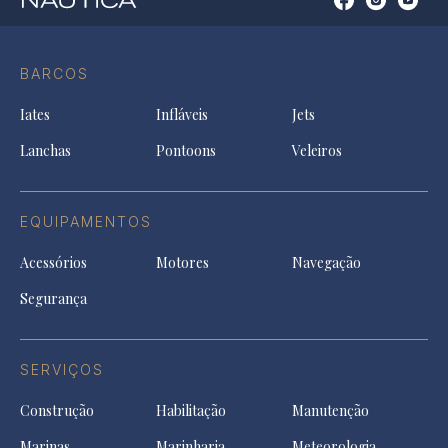
Open
Open
Open
Op
Conta
Instagram
YouTu
Ti
do
in
in
in
Facebook
a
a
a
BARCOS
in
new
new
ne
a
tab
tab
tab
Iates
Infláveis
Jets
new
tab
Lanchas
Pontoons
Veleiros
EQUIPAMENTOS
Acessórios
Motores
Navegação
Segurança
SERVIÇOS
Construção
Habilitação
Manutenção
Marinas
Marinharia
Meteorologia