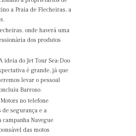
cionado a proprietários de
ino a Praia de Flecheiras, a
s.
lecheiras, onde haverá uma
essionária dos produtos
 A ideia do Jet Tour Sea-Doo
pectativa é grande, já que
eremos levar o pessoal
oncluiu Barroso.
 Motors no telefone
s de segurança e a
a a campanha Navegue
sponsável das motos