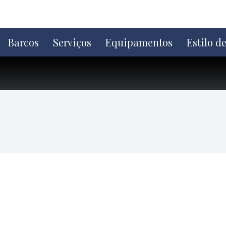
Ir
direto
para
o
Barcos
Serviços
Equipamentos
Estilo d
conteúdo