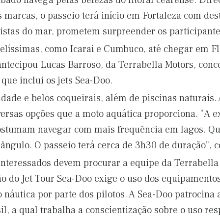
bado navega pelas belezas do litoral cearense. Dire
 marcas, o passeio terá início em Fortaleza com dest
vistas do mar, prometem surpreender os participante
elíssimas, como Icaraí e Cumbuco, até chegar em F
ntecipou Lucas Barroso, da Terrabella Motors, conc
 que inclui os jets Sea-Doo.
idade e belos coqueirais, além de piscinas naturais.
ersas opções que a moto aquática proporciona. “A ex
ostumam navegar com mais frequência em lagos. Qu
 ângulo. O passeio terá cerca de 3h30 de duração”, c
interessados devem procurar a equipe da Terrabella
o do Jet Tour Sea-Doo exige o uso dos equipamento
o náutica por parte dos pilotos. A Sea-Doo patrocin
l, a qual trabalha a conscientização sobre o uso re