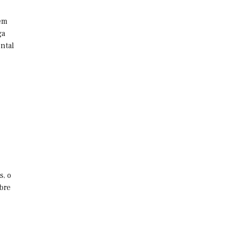
gem
ga
ontal
s, o
bre