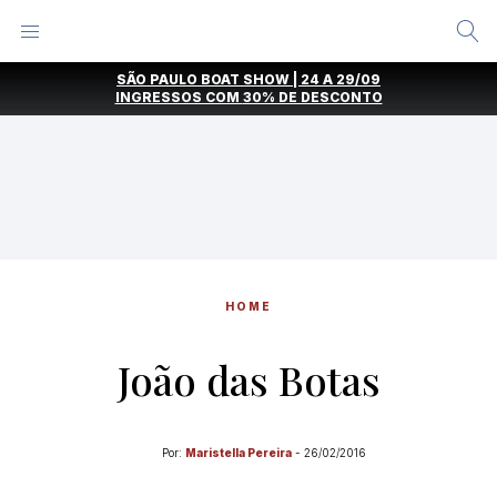
Alternar
Menu
Ir
SÃO PAULO BOAT SHOW | 24 A 29/09
direto
INGRESSOS COM
30% DE DESCONTO
para
o
conteúdo
HOME
João das Botas
Por:
Maristella Pereira
-
26/02/2016