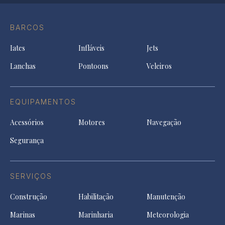
Conta
Instagram
YouTu
Ti
do
in
in
in
Facebook
a
a
a
BARCOS
in
new
new
ne
a
tab
tab
tab
Iates
Infláveis
Jets
new
tab
Lanchas
Pontoons
Veleiros
EQUIPAMENTOS
Acessórios
Motores
Navegação
Segurança
SERVIÇOS
Construção
Habilitação
Manutenção
Marinas
Marinharia
Meteorologia