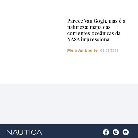
Parece Van Gogh, mas é a
natureza: mapa das
correntes oceânicas da
NASA impressiona
Meio Ambiente
06/08/2026
Open
Open
Open
Op