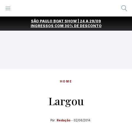
Alternar
Menu
Ir
SÃO PAULO BOAT SHOW | 24 A 29/09
direto
INGRESSOS COM
30% DE DESCONTO
para
o
conteúdo
HOME
Largou
Por:
Redação
-
02/06/2014