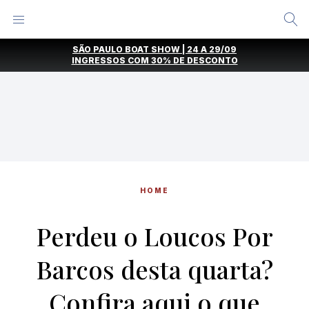
Alternar
Menu
Ir
SÃO PAULO BOAT SHOW | 24 A 29/09
direto
INGRESSOS COM
30% DE DESCONTO
para
o
conteúdo
HOME
Perdeu o Loucos Por
Barcos desta quarta?
Confira aqui o que