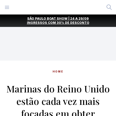
Alternar
Menu
Ir
SÃO PAULO BOAT SHOW | 24 A 29/09
direto
INGRESSOS COM
30% DE DESCONTO
para
o
conteúdo
HOME
Marinas do Reino Unido
estão cada vez mais
focadas em obter