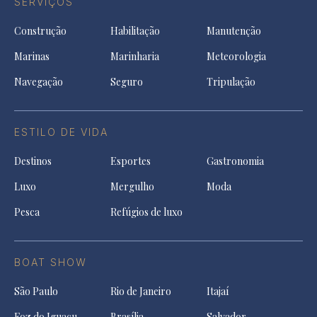
SERVIÇOS
Construção
Habilitação
Manutenção
Marinas
Marinharia
Meteorologia
Navegação
Seguro
Tripulação
ESTILO DE VIDA
Destinos
Esportes
Gastronomia
Luxo
Mergulho
Moda
Pesca
Refúgios de luxo
BOAT SHOW
São Paulo
Rio de Janeiro
Itajaí
Foz do Iguaçu
Brasília
Salvador