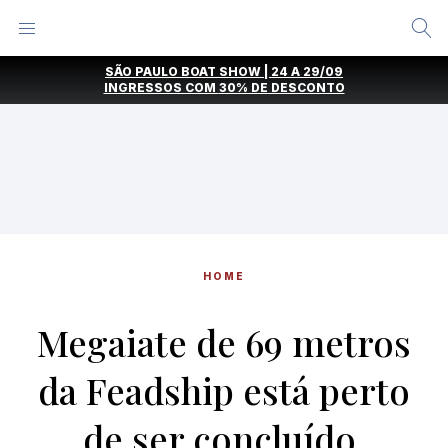
Alternar
Menu
Ir
SÃO PAULO BOAT SHOW | 24 A 29/09
direto
INGRESSOS COM
30% DE DESCONTO
para
o
conteúdo
HOME
Megaiate de 69 metros
da Feadship está perto
de ser concluído.