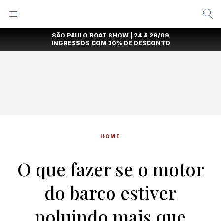
Alternar
Menu
Ir
SÃO PAULO BOAT SHOW | 24 A 29/09
direto
INGRESSOS COM
30% DE DESCONTO
para
o
conteúdo
HOME
O que fazer se o motor
do barco estiver
poluindo mais que