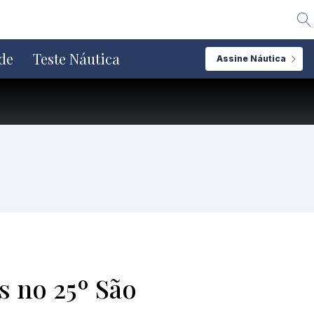
Alte
de
Teste Náutica
Assine Náutica
s no 25º São