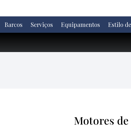
Ir
direto
para
o
Barcos
Serviços
Equipamentos
Estilo d
conteúdo
Motores de 