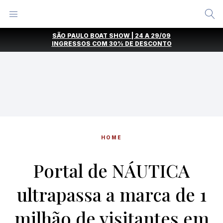
Alternar
Menu
Ir
SÃO PAULO BOAT SHOW | 24 A 29/09
direto
INGRESSOS COM
30% DE DESCONTO
para
o
conteúdo
HOME
Portal de NÁUTICA
ultrapassa a marca de 1
milhão de visitantes em