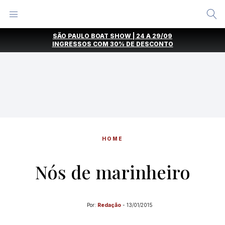
Alternar
Menu
Ir
SÃO PAULO BOAT SHOW | 24 A 29/09
direto
INGRESSOS COM
30% DE DESCONTO
para
o
conteúdo
HOME
Nós de marinheiro
Por:
Redação
-
13/01/2015