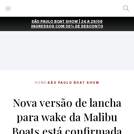
Alternar
Menu
Ir
SÃO PAULO BOAT SHOW | 24 A 29/09
direto
INGRESSOS COM
30% DE DESCONTO
para
o
conteúdo
HOME
SÃO PAULO BOAT SHOW
Nova versão de lancha
para wake da Malibu
Boats está confirmada