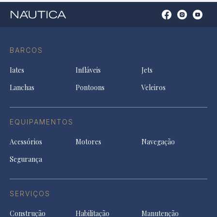
Open
Open
Open
Op
Conta
Instagram
YouTu
Ti
do
in
in
in
Facebook
a
a
a
BARCOS
in
new
new
ne
a
tab
tab
tab
Iates
Infláveis
Jets
new
tab
Lanchas
Pontoons
Veleiros
EQUIPAMENTOS
Acessórios
Motores
Navegação
Segurança
SERVIÇOS
Construção
Habilitação
Manutenção