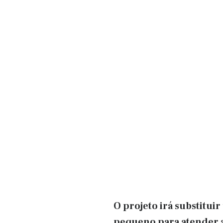
O projeto irá substitui
pequeno para atender a