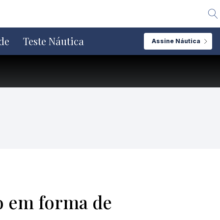
Alte
de
Teste Náutica
Assine Náutica
o em forma de