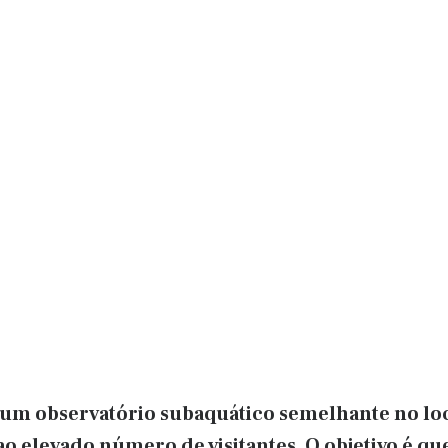
r um observatório subaquático semelhante no loc
o elevado número de visitantes. O objetivo é qu