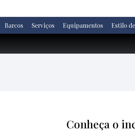
Ir
direto
para
o
Barcos
Serviços
Equipamentos
Estilo d
conteúdo
Conheça o in