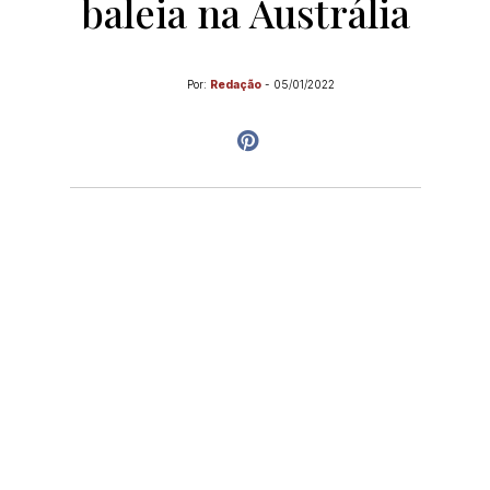
baleia na Austrália
Por:
Redação
-
05/01/2022