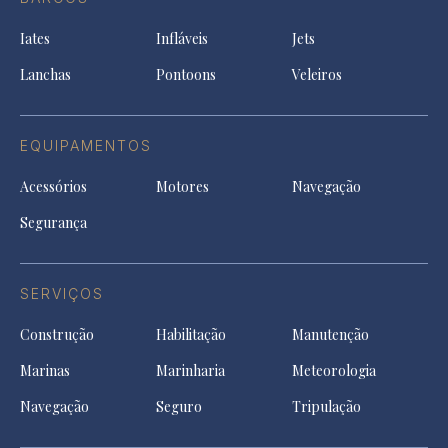
in
new
new
ne
a
tab
tab
tab
Iates
Infláveis
Jets
new
tab
Lanchas
Pontoons
Veleiros
EQUIPAMENTOS
Acessórios
Motores
Navegação
Segurança
SERVIÇOS
Construção
Habilitação
Manutenção
Marinas
Marinharia
Meteorologia
Navegação
Seguro
Tripulação