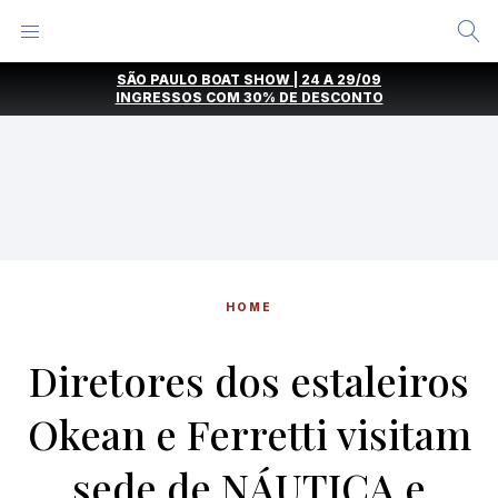
Alternar
Menu
Ir
SÃO PAULO BOAT SHOW | 24 A 29/09
direto
INGRESSOS COM
30% DE DESCONTO
para
o
conteúdo
HOME
Diretores dos estaleiros
Okean e Ferretti visitam
sede de NÁUTICA e