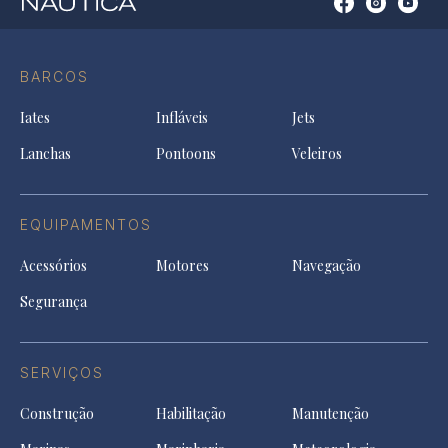
Open
Open
Open
Op
Conta
Instagram
YouTu
Ti
do
in
in
in
Facebook
a
a
a
BARCOS
in
new
new
ne
a
tab
tab
tab
Iates
Infláveis
Jets
new
tab
Lanchas
Pontoons
Veleiros
EQUIPAMENTOS
Acessórios
Motores
Navegação
Segurança
SERVIÇOS
Construção
Habilitação
Manutenção