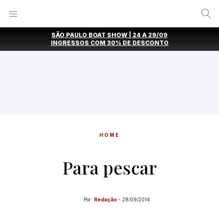
Alternar
Menu
Ir
SÃO PAULO BOAT SHOW | 24 A 29/09
direto
INGRESSOS COM
30% DE DESCONTO
para
o
conteúdo
HOME
Para pescar
Por:
Redação
-
28/09/2014