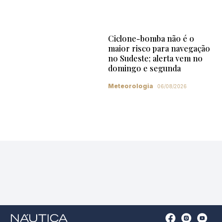
Ciclone-bomba não é o
maior risco para navegação
no Sudeste; alerta vem no
domingo e segunda
Meteorologia
06/08/2026
Open
Open
Open