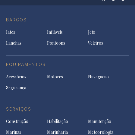
Op
Conta
Instagram
YouTu
Ti
do
in
in
in
Facebook
a
a
a
BARCOS
in
new
new
ne
a
tab
tab
tab
Iates
Infláveis
Jets
new
tab
Lanchas
Pontoons
Veleiros
EQUIPAMENTOS
Acessórios
Motores
Navegação
Segurança
SERVIÇOS
Construção
Habilitação
Manutenção
Marinas
Marinharia
Meteorologia