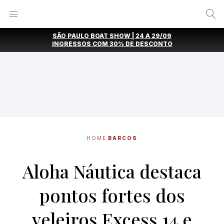
Alternar
Menu
Ir
SÃO PAULO BOAT SHOW | 24 A 29/09
direto
INGRESSOS COM
30% DE DESCONTO
para
o
conteúdo
HOME
BARCOS
Aloha Náutica destaca
pontos fortes dos
veleiros Excess 14 e