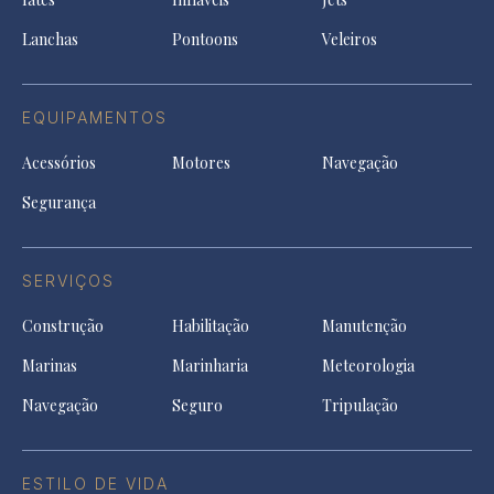
new
tab
Lanchas
Pontoons
Veleiros
EQUIPAMENTOS
Acessórios
Motores
Navegação
Segurança
SERVIÇOS
Construção
Habilitação
Manutenção
Marinas
Marinharia
Meteorologia
Navegação
Seguro
Tripulação
ESTILO DE VIDA